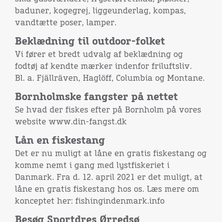
baduner, kogegrej, liggeunderlag, kompas,
vandtætte poser, lamper.
Beklædning til outdoor-folket
Vi fører et bredt udvalg af beklædning og
fodtøj af kendte mærker indenfor friluftsliv.
Bl. a. Fjällräven, Haglöff, Columbia og Montane.
Bornholmske fangster på nettet
Se hvad der fiskes efter på Bornholm på vores
website
www.din-fangst.dk
Lån en fiskestang
Det er nu muligt at låne en gratis fiskestang og
komme nemt i gang med lystfiskeriet i
Danmark. Fra d. 12. april 2021 er det muligt, at
låne en gratis fiskestang hos os. Læs mere om
konceptet her:
fishingindenmark.info
Besøg Sportdres Ørredsø