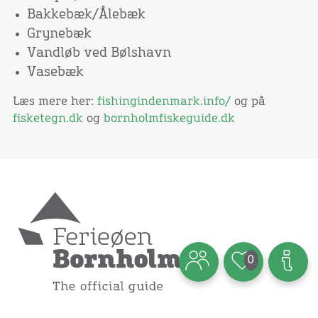
Bakkebæk/Ålebæk
Grynebæk
Vandløb ved Bølshavn
Vasebæk
Læs mere her:
fishingindenmark.info/
og på
fisketegn.dk
og
bornholmfiskeguide.dk
0