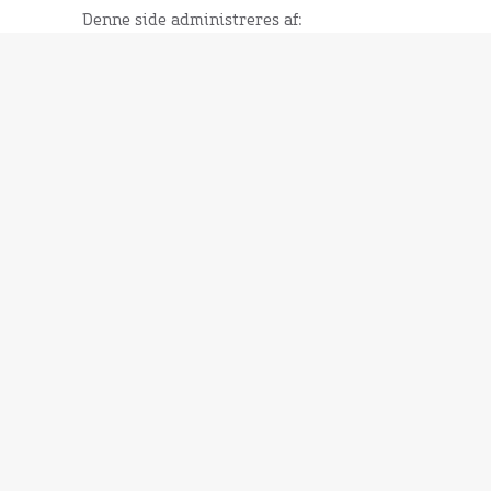
Denne side administreres af:
Destination Bornholm ApS
CVR nr. 15731796
Ndr. Kystvej 3
Danmark - 3700 Rønne
Læs sidens privatlivspolitik
Webshop:
Brochurer
Bøger
Kort
Diverse
Turistinformation:
Åbningstider og kontakt