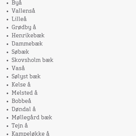
Byå
Vallenså
Lilleå
Grødby å
Henrikebæk
Dammebæk
Søbæk
Skovsholm bæk
Vaså
Sølyst bæk
Kelse å
Melsted å
Bobbeå
Døndal å
Møllegård bæk
Tejn å
Kampeløkke å