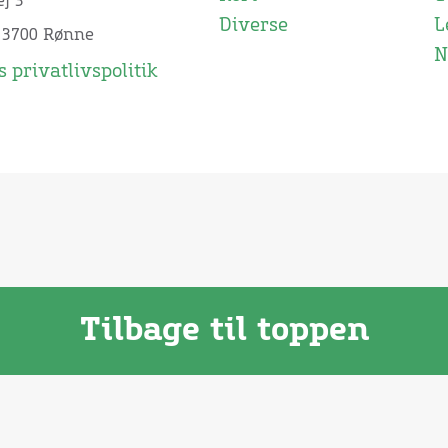
j 3
Diverse
L
 3700 Rønne
N
 privatlivspolitik
Tilbage til toppen