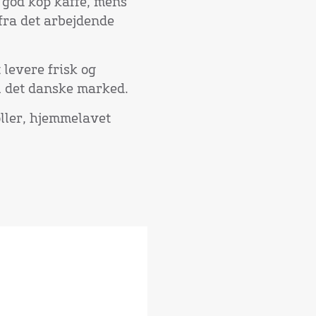
 god kop kaffe, mens
fra det arbejdende
 levere frisk og
til det danske marked.
ller, hjemmelavet