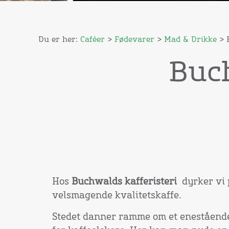
Du er her:
Caféer
>
Fødevarer
>
Mad & Drikke
> B
Buch
Hos
Buchwalds
kafferisteri
dyrker vi 
velsmagende kvalitetskaffe.
Stedet danner ramme om et enestående