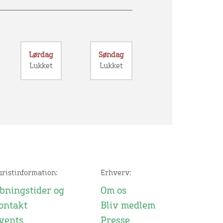
Lørdag
Søndag
Lukket
Lukket
uristinformation:
Erhverv:
bningstider og
Om os
ontakt
Bliv medlem
vents
Presse