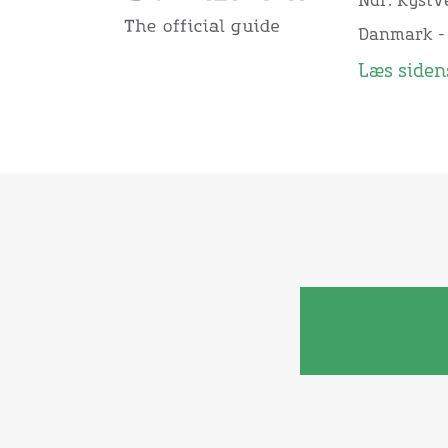
Ndr. Kystve
Danmark -
Læs sidens