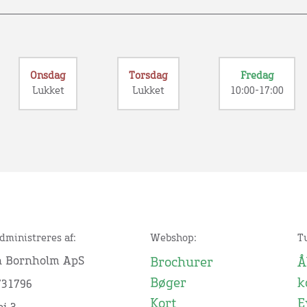
Onsdag
Torsdag
Fredag
Lukket
Lukket
10:00-17:00
dministreres af:
Webshop:
T
n Bornholm ApS
Brochurer
Å
Bøger
k
731796
Kort
E