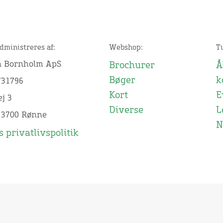
dministreres af:
Webshop:
T
n Bornholm ApS
Brochurer
Å
Bøger
k
731796
Kort
E
j 3
Diverse
L
 3700 Rønne
N
 privatlivspolitik