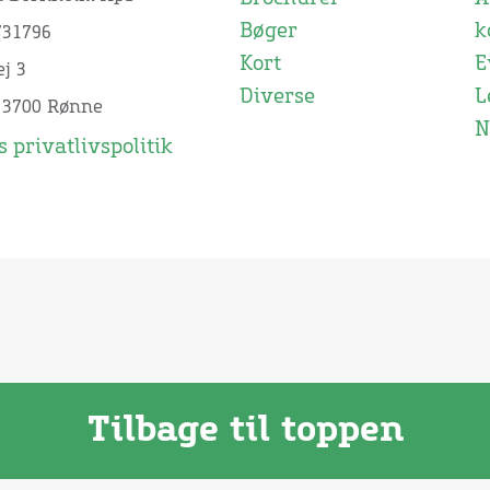
Bøger
k
731796
Kort
E
j 3
Diverse
L
 3700 Rønne
N
 privatlivspolitik
Tilbage til toppen