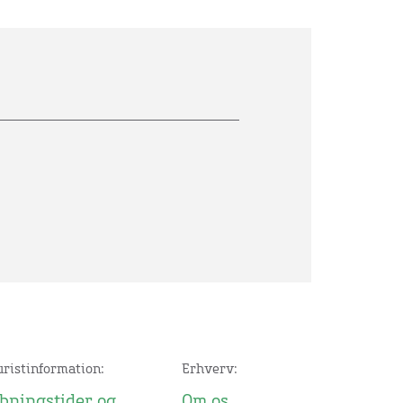
uristinformation:
Erhverv:
bningstider og
Om os