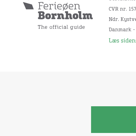
CVR nr. 15
Ndr. Kystve
Danmark -
Læs sidens