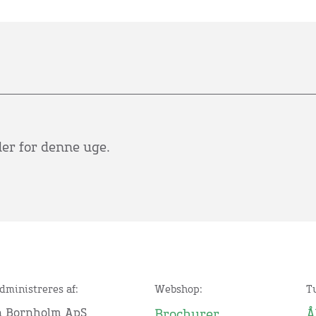
der for denne uge.
dministreres af:
Webshop:
T
n Bornholm ApS
Brochurer
Å