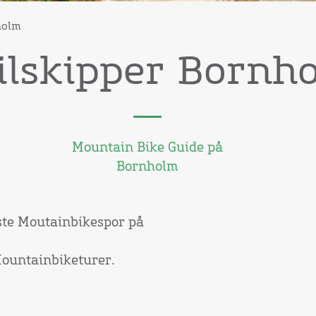
holm
ilskipper Bornh
Mountain Bike Guide på
Bornholm
ste Moutainbikespor på
Mountainbiketurer.