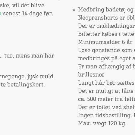
ske, vil det blive
Medbring badetøj og
n
senest 14 dage før.
Neoprenshorts er obl
Der er omklædningsr
Billetter købes i te
Minimumsalder 6 år
Løse genstande som s
1. tur, mens man har
medbringes på eget 
Er man afhængig af b
brillesnor
ørnepenge, jysk muld,
Langt hår bør sættes
te betalingskort.
Det er muligt at låne 
ca. 500 meter fra telt
Der er toilet ved s
Ingen tidsbestilling.
Max. vægt 120 kg.