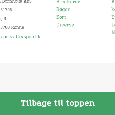
n Bornholm ApS
Brochurer
Å
Bøger
k
731796
Kort
E
j 3
Diverse
L
 3700 Rønne
N
 privatlivspolitik
Tilbage til toppen