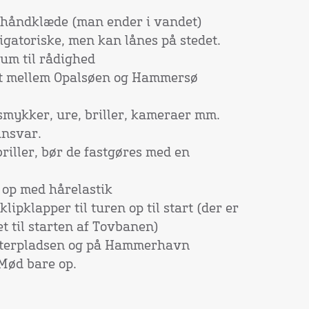
 håndklæde (man ender i vandet)
igatoriske, men kan lånes på stedet.
um til rådighed
ltet mellem Opalsøen og Hammersø
mykker, ure, briller, kameraer mm.
ansvar.
riller, bør de fastgøres med en
 op med hårelastik
klipklapper til turen op til start (der er
et til starten af Tovbanen)
helterpladsen og på Hammerhavn
 Mød bare op.