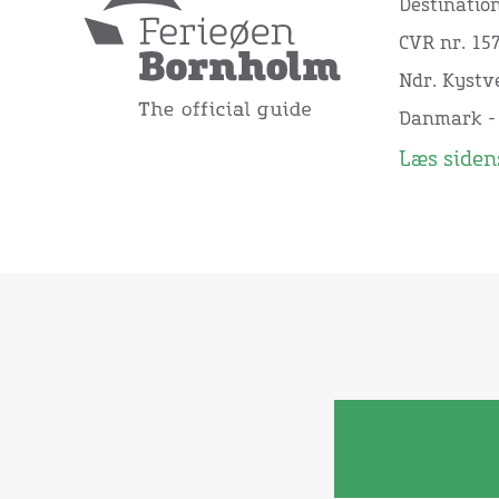
Destinatio
CVR nr. 15
Ndr. Kystve
Danmark -
Læs sidens