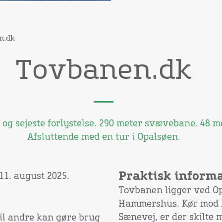
n.dk
Tovbanen.dk
g sejeste forlystelse. 290 meter svævebane. 48 me
Afsluttende med en tur i Opalsøen.
Praktisk inform
11. august 2025.
Tovbanen ligger ved Opa
Hammershus. Kør mod 
Sænevej, er der skilte
til andre kan gøre brug