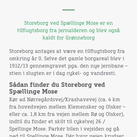
Storeborg ved Spællinge Mose er en
tilflugtsborg fra jernalderen og blev også
kaldt for Grønneborg
Storeborg antages at være en tilflugtsborg fra
omkring år 0. Selve det gamle borgareal blev i
1912/13 gennemgravet pga. den nye jernbane –
stien i slugten er i dag cykel- og vandresti.
Sådan finder du Storeborg ved
Spællinge Mose
Kør ad Nørregårdsvej/Krashavevej (ca. 4 km
fra hovedvejen mellem Klemensker og Olsker –
eller ca. 1,8 km fra vejen mellem Rø og Olsker),
indtil du finder et skilt til cykelvej 26 /
Spellinge Mose. Parkér bilen i vejsiden og gå
ned til Spellinge Mose. Dér hvor vejen krydser