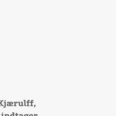
Kjærulff,