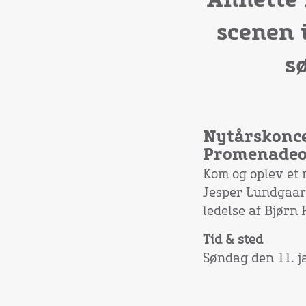
Annette 
scenen 
s
Nytårskonce
Promenadeo
Kom og oplev et 
Jesper Lundgaar
ledelse af Bjørn
Tid & sted
Søndag den 11. j
Dørene åbnes kl.
Unummererede p