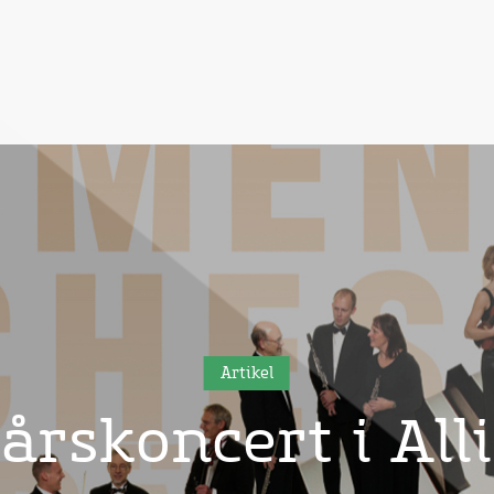
Artikel
årskoncert i All