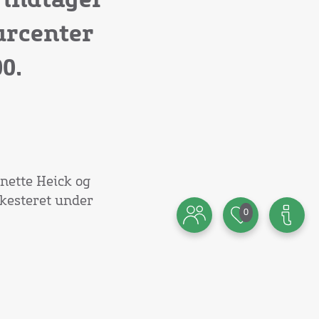
 indtager
urcenter
0.
nette Heick og
kesteret under
0