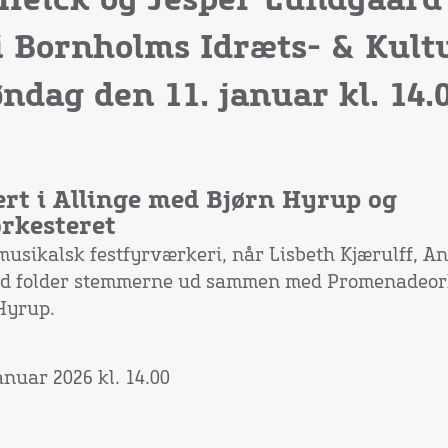
Heick og Jesper Lundgaard
i Bornholms Idræts- & Kult
øndag den 11. januar kl. 14.0
rt i Allinge med Bjørn Hyrup og
rkesteret
musikalsk festfyrværkeri, når Lisbeth Kjærulff, An
d folder stemmerne ud sammen med Promenadeor
 Hyrup.
anuar 2026 kl. 14.00
 12.30
ladser