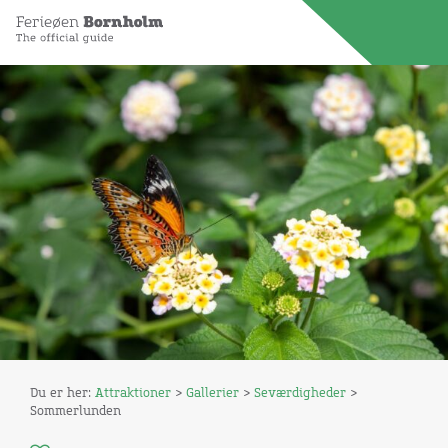
Du er her:
Attraktioner
>
Gallerier
>
Seværdigheder
>
Sommerlunden