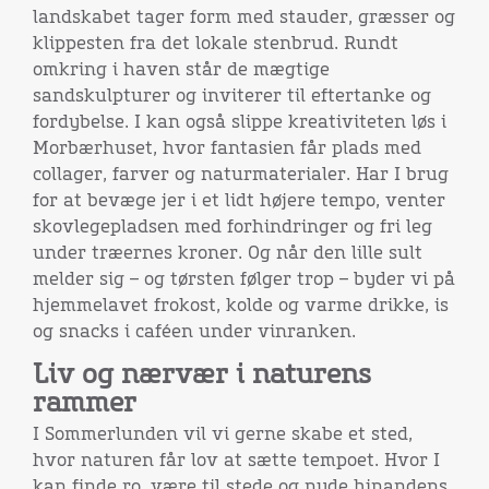
landskabet tager form med stauder, græsser og
klippesten fra det lokale stenbrud. Rundt
omkring i haven står de mægtige
sandskulpturer og inviterer til eftertanke og
fordybelse. I kan også slippe kreativiteten løs i
Morbærhuset, hvor fantasien får plads med
collager, farver og naturmaterialer. Har I brug
for at bevæge jer i et lidt højere tempo, venter
skovlegepladsen med forhindringer og fri leg
under træernes kroner. Og når den lille sult
melder sig – og tørsten følger trop – byder vi på
hjemmelavet frokost, kolde og varme drikke, is
og snacks i caféen under vinranken.
Liv og nærvær i naturens
rammer
I Sommerlunden vil vi gerne skabe et sted,
hvor naturen får lov at sætte tempoet. Hvor I
kan finde ro, være til stede og nyde hinandens