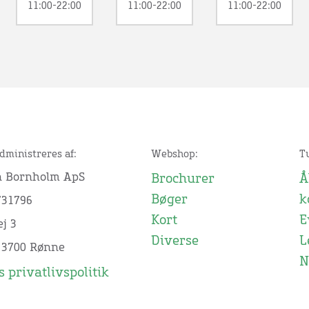
11:00-22:00
11:00-22:00
11:00-22:00
dministreres af:
Webshop:
T
n Bornholm ApS
Brochurer
Å
Bøger
k
731796
Kort
E
j 3
Diverse
L
 3700 Rønne
N
 privatlivspolitik