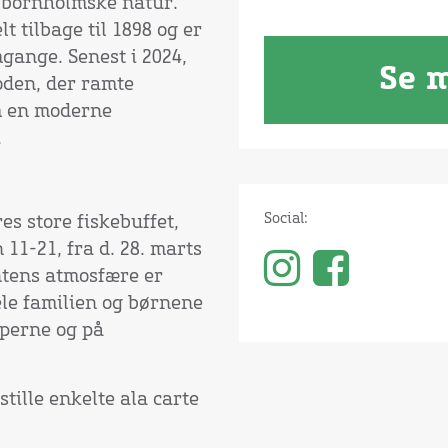
e bornholmske natur.
 tilbage til 1898 og er
gange. Senest i 2024,
Se 
oden, der ramte
m en moderne
.
Social:
s store fiskebuffet,
11-21, fra d. 28. marts
ntens atmosfære er
ele familien og børnene
ipperne og på
stille enkelte ala carte