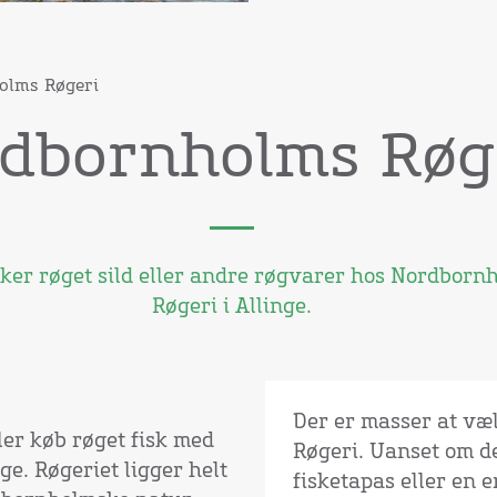
olms Røgeri
dbornholms Røg
kker røget sild eller andre røgvarer hos Nordborn
Røgeri i Allinge.
Der er masser at v
ler køb røget fisk med
Røgeri. Uanset om det
e. Røgeriet ligger helt
fisketapas eller en e