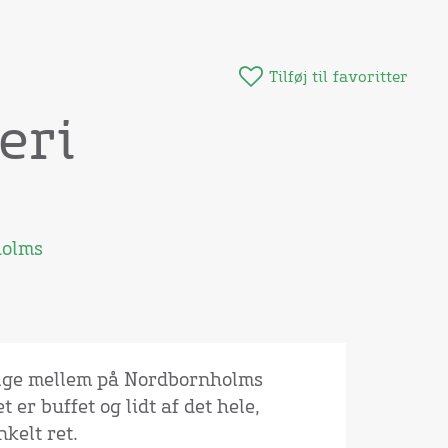
Tilføj til favoritter
eri
holms
ælge mellem på Nordbornholms
 er buffet og lidt af det hele,
nkelt ret.