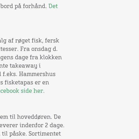
le bord på forhånd.
Det
lg af røget fisk, fersk
atesser. Fra onsdag d.
ugens dage fra klokken
ente takeaway i
il f.eks. Hammershus
s fisketapas er en
cebook side her.
hjem til hoveddøren. De
leverer indenfor 2 dage.
d til påske. Sortimentet