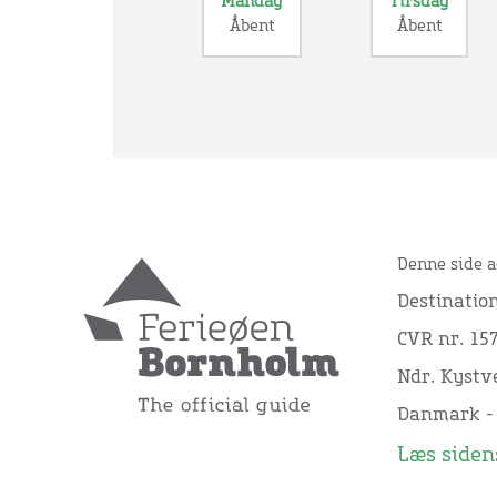
Mandag
Tirsdag
Åbent
Åbent
Denne side a
Destinatio
CVR nr. 15
Ndr. Kystve
Danmark -
Læs sidens