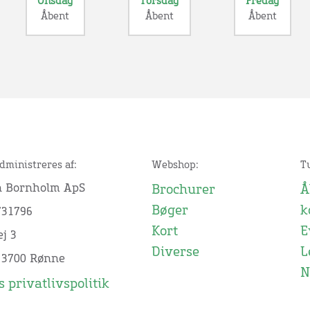
Onsdag
Torsdag
Fredag
Åbent
Åbent
Åbent
dministreres af:
Webshop:
T
n Bornholm ApS
Brochurer
Å
Bøger
k
731796
Kort
E
j 3
Diverse
L
 3700 Rønne
N
 privatlivspolitik