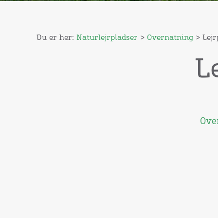
Du er her:
Naturlejrpladser
>
Overnatning
> Lejr
L
Over