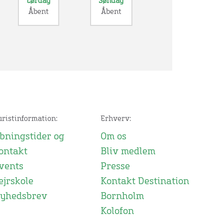
Lørdag
Søndag
Åbent
Åbent
uristinformation:
Erhverv:
bningstider og
Om os
ontakt
Bliv medlem
vents
Presse
ejrskole
Kontakt Destination
yhedsbrev
Bornholm
Kolofon