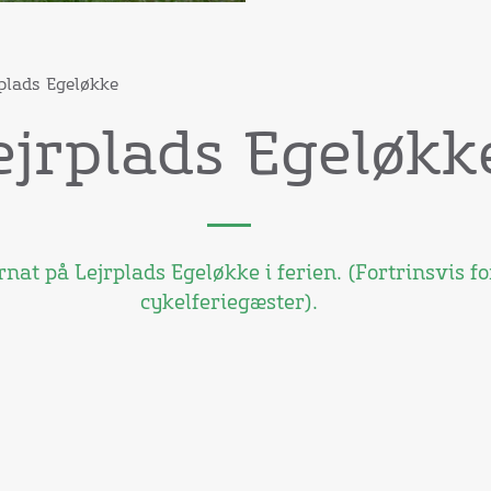
plads Egeløkke
ejrplads Egeløkk
nat på Lejrplads Egeløkke i ferien. (Fortrinsvis fo
cykelferiegæster).