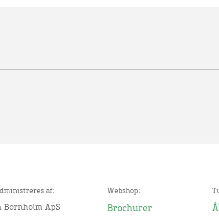
dministreres af:
Webshop:
T
n Bornholm ApS
Brochurer
Å