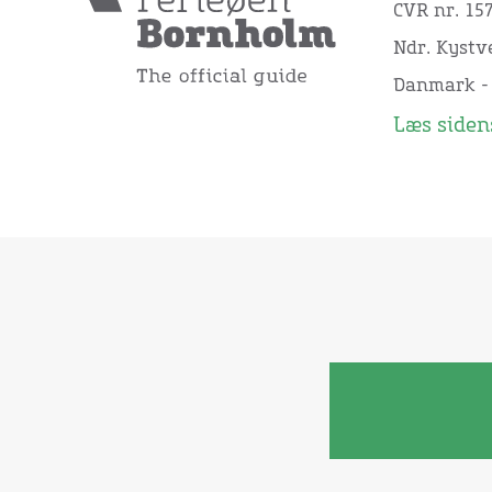
CVR nr. 15
Ndr. Kystve
Danmark -
Læs sidens