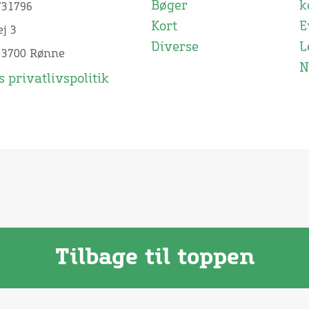
Bøger
k
731796
Kort
E
j 3
Diverse
L
 3700 Rønne
N
 privatlivspolitik
Tilbage til toppen