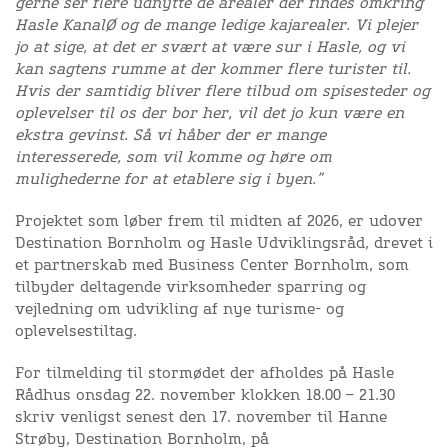
gerne ser flere udnytte de arealer der findes omkring
Hasle KanalØ og de mange ledige kajarealer. Vi plejer
jo at sige, at det er svært at være sur i Hasle, og vi
kan sagtens rumme at der kommer flere turister til.
Hvis der samtidig bliver flere tilbud om spisesteder og
oplevelser til os der bor her, vil det jo kun være en
ekstra gevinst. Så vi håber der er mange
interesserede, som vil komme og høre om
mulighederne for at etablere sig i byen.”
Projektet som løber frem til midten af 2026, er udover
Destination Bornholm og Hasle Udviklingsråd, drevet i
et partnerskab med Business Center Bornholm, som
tilbyder deltagende virksomheder sparring og
vejledning om udvikling af nye turisme- og
oplevelsestiltag.
For tilmelding til stormødet der afholdes på Hasle
Rådhus onsdag 22. november klokken 18.00 – 21.30
skriv venligst senest den 17. november til Hanne
Strøby, Destination Bornholm, på