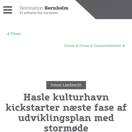
[wpdreams_ajaxsearchlite_results id=1 element="div"]
Tilbage
Forside
Presse
Pressemeddelelser
Simon Lambrecht
Hasle kulturhavn
kickstarter næste fase af
udviklingsplan med
stormøde