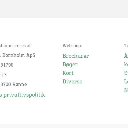
dministreres af:
Webshop:
T
n Bornholm ApS
Brochurer
Å
Bøger
k
731796
Kort
E
j 3
Diverse
L
 3700 Rønne
N
 privatlivspolitik