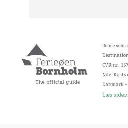
Denne side a
Destinatio
CVR nr. 15
Ndr. Kystve
Danmark -
Læs sidens