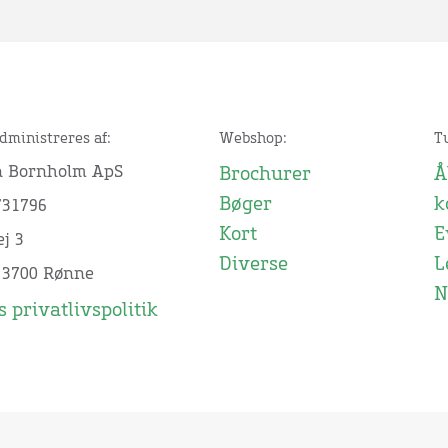
dministreres af:
Webshop:
T
n Bornholm ApS
Brochurer
Å
Bøger
k
731796
Kort
E
j 3
Diverse
L
 3700 Rønne
N
 privatlivspolitik