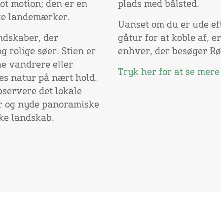
t motion; den er en
plads med bålsted.
ske landemærker.
Uanset om du er ude efte
ndskaber, der
gåtur for at koble af, 
 rolige søer. Stien er
enhver, der besøger R
ne vandrere eller
Tryk her for at se mere
es natur på nært hold.
bservere det lokale
der og nyde panoramiske
ke landskab.