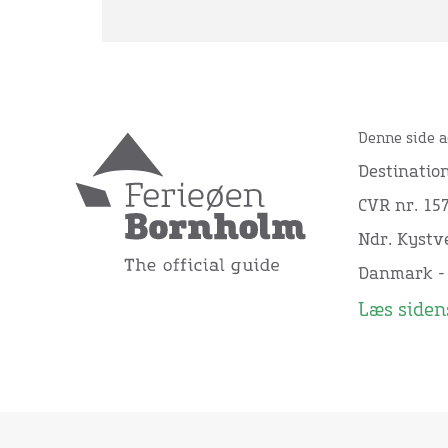
Denne side a
Destinatio
CVR nr. 15
Ndr. Kystve
Danmark -
Læs sidens