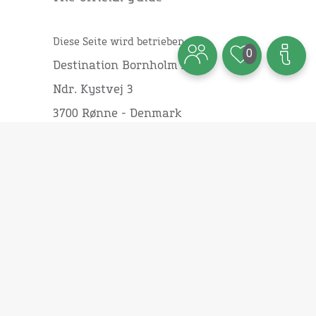
Diese Seite wird betrieben von:
0
Destination Bornholm ApS
Ndr. Kystvej 3
3700 Rønne - Denmark
Datenschutzerklärung
Webshop:
Bücher
Broschüren
Landkarten
Diverse
Touristinformation:
Veranstaltungen