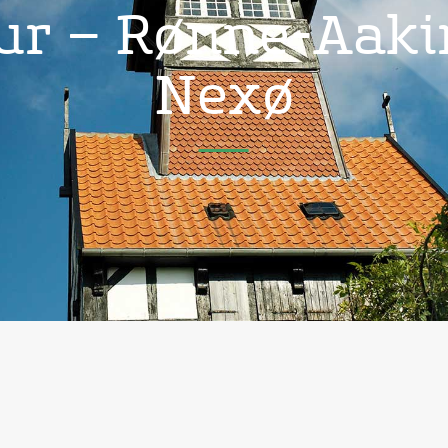
ur – Rønne-Aaki
Nexø