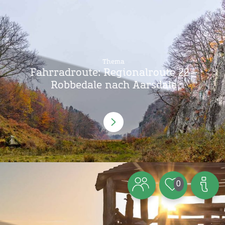
Thema
Fahrradroute: Regionalroute 22 –
Robbedale nach Aarsdale
0