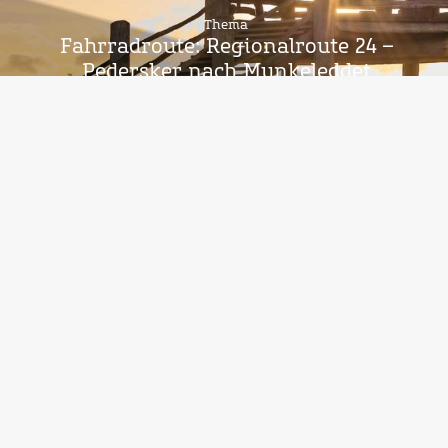
Thema
Fahrradroute: Regionalroute 24 –
Pedersker nach Munkeleddet
Thema
Bornholms Radreiseführer – hier
erhalten Sie Tipps für gute
Raderlebnisse