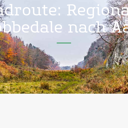
adroute: Regiona
obbedale nach A