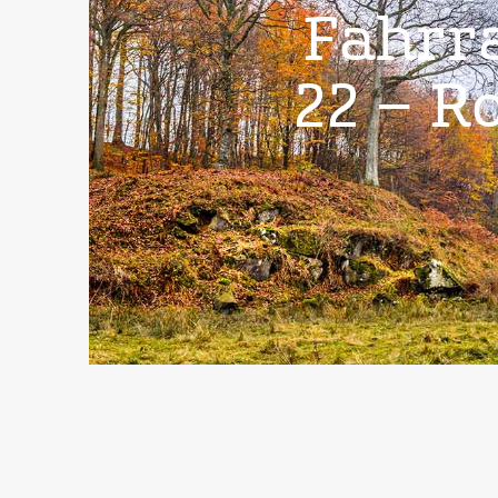
Fahrr
22 – R