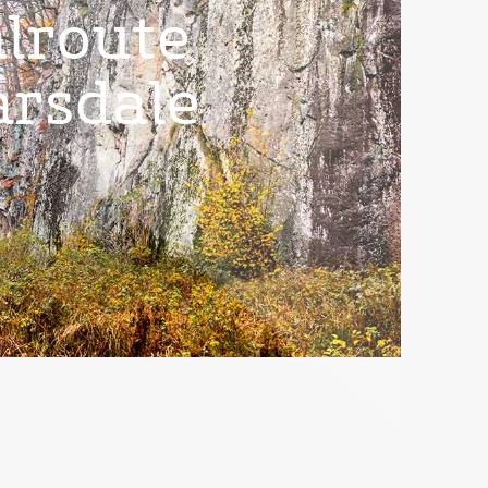
lroute
arsdale