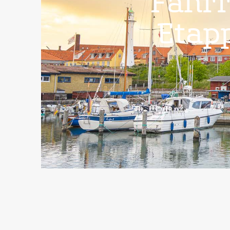
Fahrr
Etap