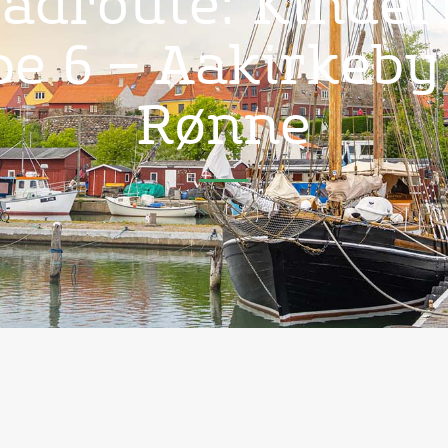
adroute: Kinder
pe 6 – Aakirkeby
Rønne