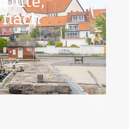
route,
 nach