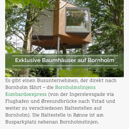
Es gibt einen Busunternehmen, der direkt nach
Bornholm fâhrt – die
Bornholmslinjens
Kombardoexpress
(von der Ingerslevsgade via
Flughafen und Øresundbrücke nach Ystad und
weiter zu verschiedenen Haltestellen auf
Bornholm). Die Haltestelle in Rønne ist am
Busparkplatz nebenan Bornholmslinjen.