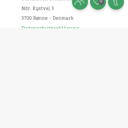
0
Ndr. Kystvej 3
3700 Rønne - Denmark
Datenschutzerklärung
Webshop:
Bücher
Broschüren
Landkarten
Diverse
Touristinformation:
Veranstaltungen
Newsletter
Unsere Öffnungszeiten und kontakt
Gewerbe: