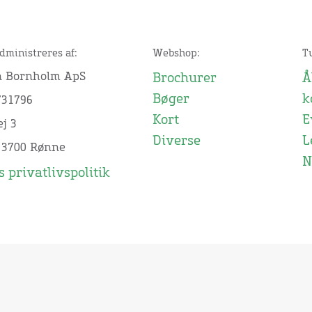
dministreres af:
Webshop:
T
n Bornholm ApS
Brochurer
Å
Bøger
k
731796
Kort
E
j 3
Diverse
L
 3700 Rønne
N
 privatlivspolitik