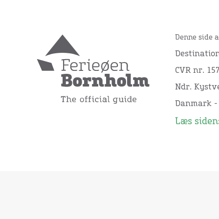
Denne side a
Destinatio
CVR nr. 15
Ndr. Kystve
Danmark -
Læs sidens