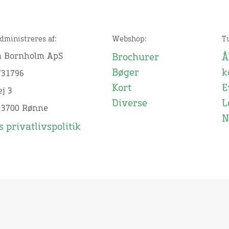
dministreres af:
Webshop:
T
n Bornholm ApS
Brochurer
Å
Bøger
k
731796
Kort
E
j 3
Diverse
L
 3700 Rønne
N
 privatlivspolitik