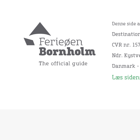
Denne side a
Destinatio
CVR nr. 15
Ndr. Kystve
Danmark -
Læs sidens