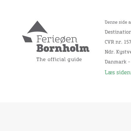
Denne side a
Destinatio
CVR nr. 15
Ndr. Kystve
Danmark -
Læs sidens