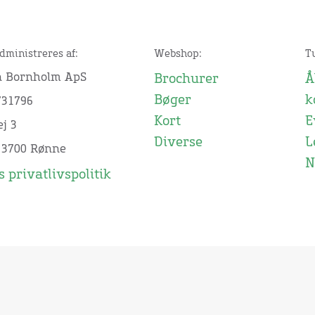
dministreres af:
Webshop:
T
n Bornholm ApS
Brochurer
Å
Bøger
k
731796
Kort
E
j 3
Diverse
L
 3700 Rønne
N
 privatlivspolitik