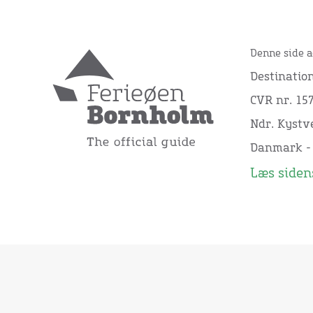
Denne side a
Destinatio
CVR nr. 15
Ndr. Kystve
Danmark -
Læs sidens