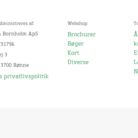
dministreres af:
Webshop:
T
n Bornholm ApS
Brochurer
Å
Bøger
k
731796
Kort
E
j 3
Diverse
L
 3700 Rønne
N
 privatlivspolitik