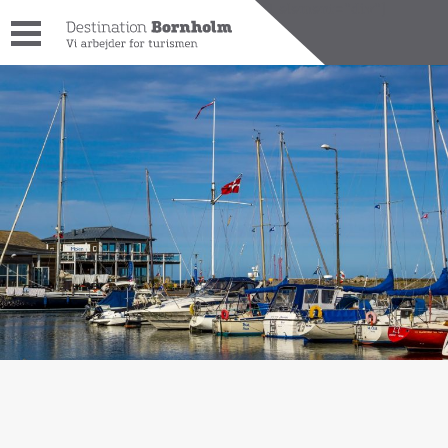
[wpdreams_ajaxsearchlite_results id=1 element="div"]