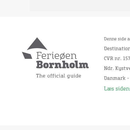
Denne side a
Destinatio
CVR nr. 15
Ndr. Kystve
Danmark -
Læs sidens