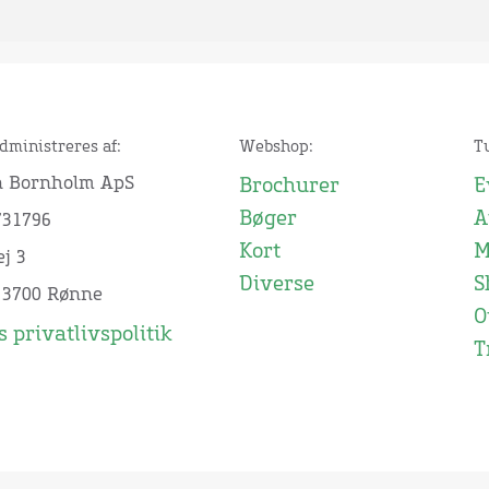
dministreres af:
Webshop:
T
n Bornholm ApS
Brochurer
E
Bøger
A
731796
Kort
M
j 3
Diverse
S
 3700 Rønne
O
 privatlivspolitik
T