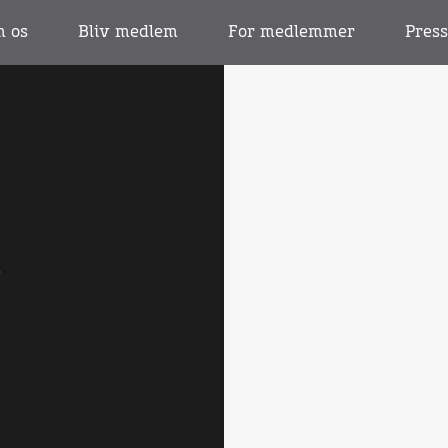
 os
Bliv medlem
For medlemmer
Pres