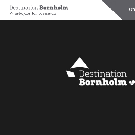
[wpdreams_ajaxsearchlite_results id=1 element="div"]
Om