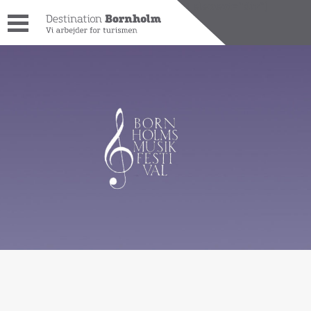
[wpdreams_ajaxsearchlite_results id=1 element="div"]