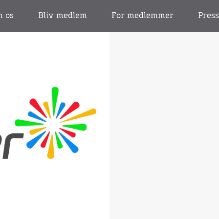
 os
Bliv medlem
For medlemmer
Pres