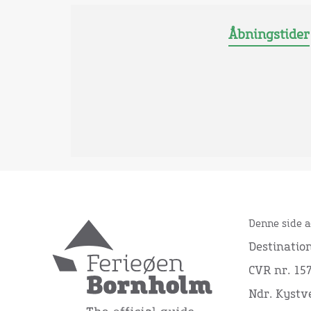
Åbningstider
Denne side a
Destinatio
CVR nr. 15
Ndr. Kystve