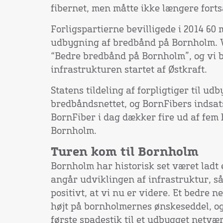
fibernet, men måtte ikke længere fort
Forligspartierne bevilligede i 2014 60 m
udbygning af bredbånd på Bornholm. 
“Bedre bredbånd på Bornholm”, og vi 
infrastrukturen startet af Østkraft.
Statens tildeling af forpligtiger til ud
bredbåndsnettet, og BornFibers indsats 
BornFiber i dag dækker fire ud af fem
Bornholm.
Turen kom til Bornholm
Bornholm har historisk set været ladt 
angår udviklingen af infrastruktur, så
positivt, at vi nu er videre. Et bedre 
højt på bornholmernes ønskeseddel, og 
første spadestik til et udbygget netvær