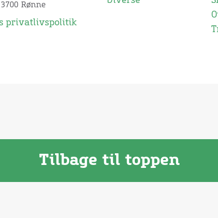
Diverse
S
 3700 Rønne
O
 privatlivspolitik
T
Tilbage til toppen