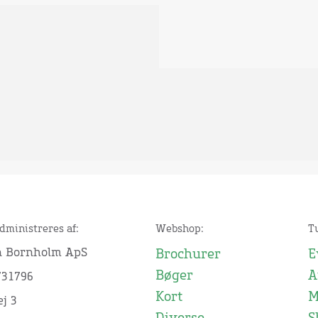
dministreres af:
Webshop:
T
n Bornholm ApS
Brochurer
E
Bøger
A
731796
Kort
M
j 3