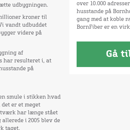
over 10.000 adresser
sætte udbygningen.
husstande på Bornhol
illioner kroner til
gang med at koble n
Vi vandt udbuddet
BornFiber er en vir
bygger videre på
Gå ti
bygning af
har resulteret i, at
 husstande på
en smule i stikken hvad
 det er et meget
netværk har længe stået
allerede i 2005 blev de
k taget.