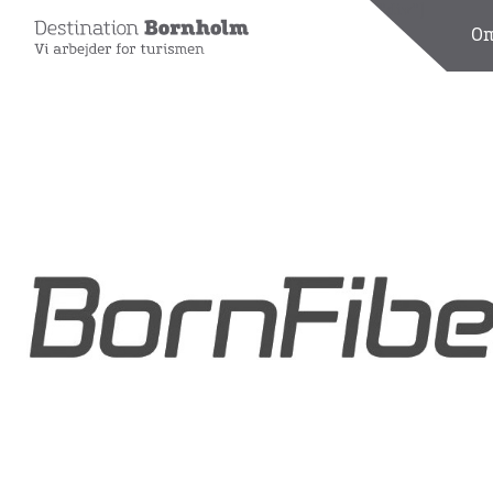
[wpdreams_ajaxsearchlite_results id=1 element="div"]
Om