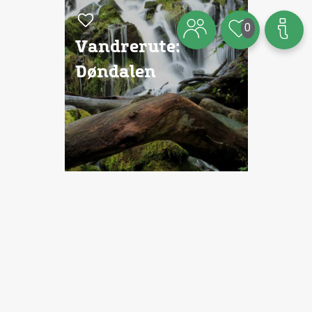
0
Vandrerute:
Døndalen
Artikel