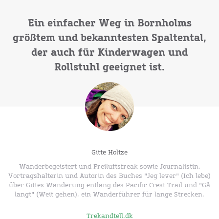
Ein einfacher Weg in Bornholms
größtem und bekanntesten Spaltental,
der auch für Kinderwagen und
Rollstuhl geeignet ist.
Gitte Holtze
Wanderbegeistert und Freiluftsfreak sowie Journalistin,
Vortragshalterin und Autorin des Buches "Jeg lever" (Ich lebe)
über Gittes Wanderung entlang des Pacific Crest Trail und "Gå
langt" (Weit gehen), ein Wanderführer für lange Strecken.
Trekandtell.dk