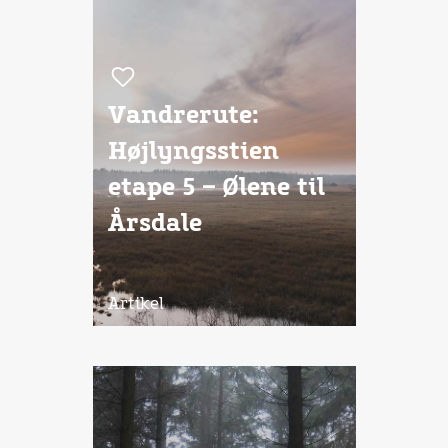
Vandrerute:
Højlyngsstien
etape 5 – Ølene til
Årsdale
Artikel