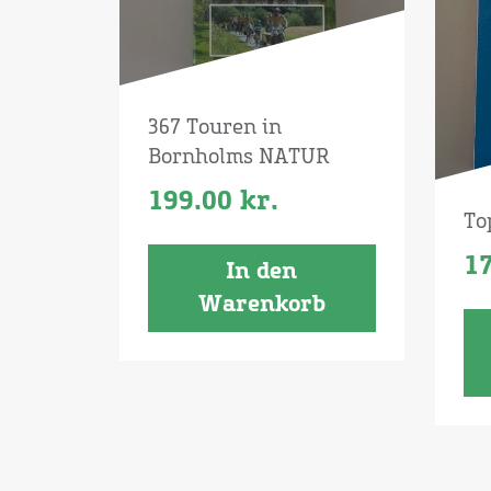
367 Touren in
Bornholms NATUR
199.00
kr.
To
1
In den
Warenkorb