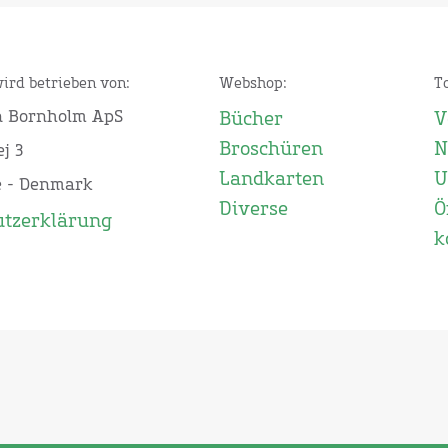
wird betrieben von:
Webshop:
T
n Bornholm ApS
Bücher
V
Broschüren
N
j 3
Landkarten
U
e - Denmark
Diverse
Ö
utzerklärung
k