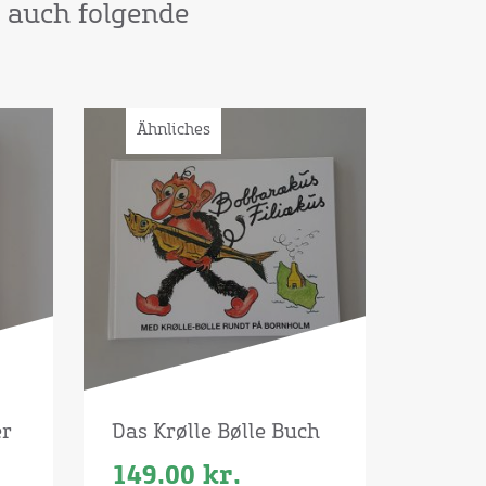
h auch folgende
Ähnliches
er
Das Krølle Bølle Buch
149.00
kr.