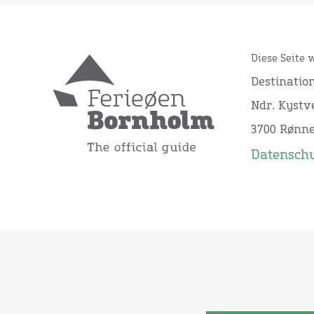
Diese Seite 
Destinatio
Ndr. Kystve
3700 Rønn
Datensch