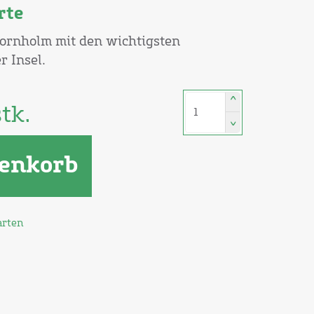
rte
Bornholm mit den wichtigsten
 Insel.
^
tk.
^
enkorb
arten