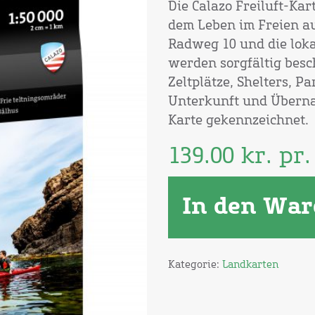
Die Calazo Freiluft-Ka
dem Leben im Freien au
Radweg 10 und die lok
werden sorgfältig besc
Zeltplätze, Shelters, P
Unterkunft und Übernac
Karte gekennzeichnet.
139.00
kr.
pr. 
In den War
Kategorie:
Landkarten