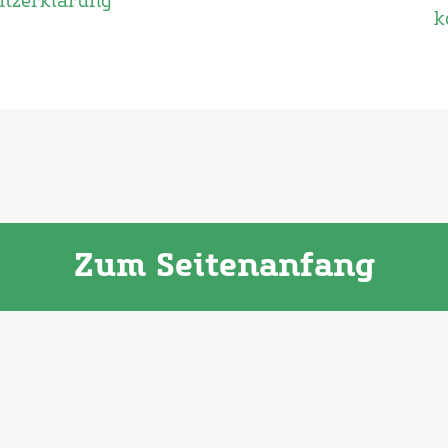
utzerklärung
k
Zum Seitenanfang
Dansk
(
Dänisch
)
English
(
Englisch
)
Deut