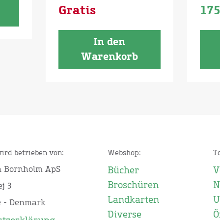
Gratis
17
In den
Warenkorb
wird betrieben von:
Webshop:
T
n Bornholm ApS
Bücher
V
Broschüren
N
j 3
Landkarten
U
e - Denmark
Diverse
Ö