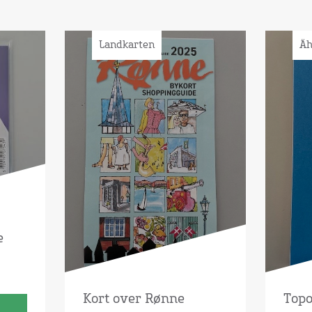
Landkarten
Äh
e
Kort over Rønne
Topo