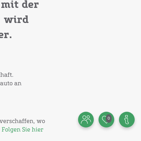
 mit der
" wird
er.
haft.
oauto an
0
 verschaffen, wo
 Folgen Sie hier