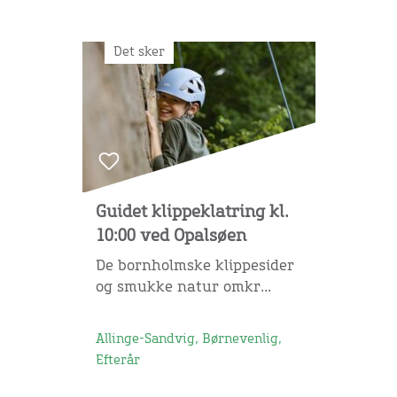
Det sker
Guidet klippeklatring kl.
10:00 ved Opalsøen
De bornholmske klippesider
og smukke natur omkr...
Allinge-Sandvig, Børnevenlig,
Efterår