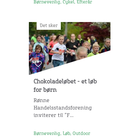
Børnevenlig, Cykel, Efterår
Det sker
Chokoladeløbet - et løb
for børn
Rønne
Handelsstandsforening
inviterer til ”F...
Børnevenlig, Løb, Outdoor