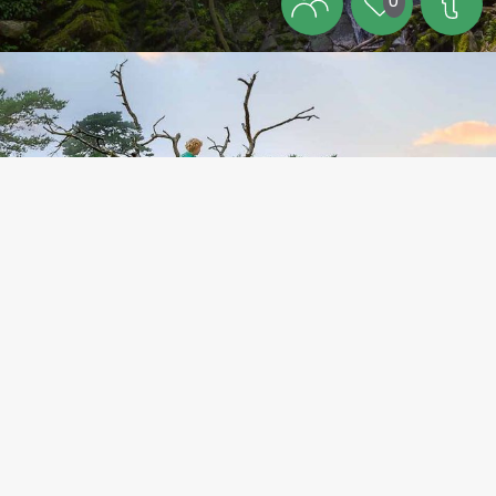
0
Thema
Bornholms Radreiseführer – hier
erhalten Sie Tipps für gute
Raderlebnisse