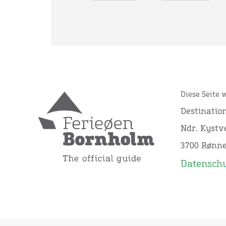
Diese Seite 
Destinatio
Ndr. Kystve
3700 Rønn
Datensch