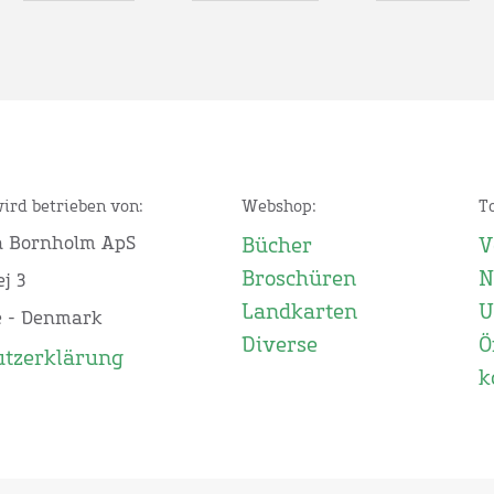
wird betrieben von:
Webshop:
T
n Bornholm ApS
Bücher
V
Broschüren
N
j 3
Landkarten
U
e - Denmark
Diverse
Ö
utzerklärung
k