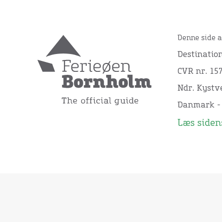
Denne side a
Destinatio
CVR nr. 15
Ndr. Kystve
Danmark -
Læs sidens