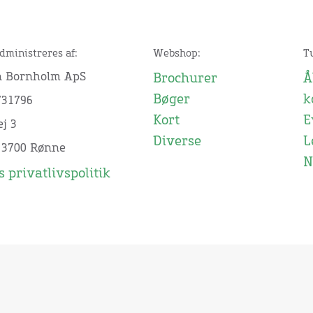
dministreres af:
Webshop:
T
n Bornholm ApS
Brochurer
Å
Bøger
k
731796
Kort
E
j 3
Diverse
L
 3700 Rønne
N
 privatlivspolitik