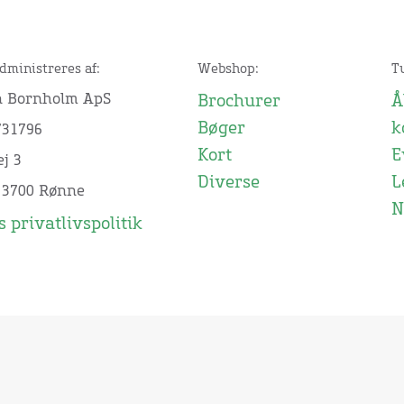
dministreres af:
Webshop:
T
n Bornholm ApS
Brochurer
Å
Bøger
k
731796
Kort
E
j 3
Diverse
L
 3700 Rønne
N
 privatlivspolitik