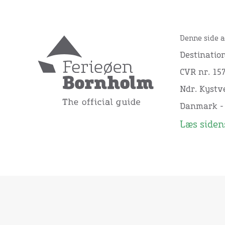
Denne side a
Destinatio
CVR nr. 15
Ndr. Kystve
Danmark -
Læs sidens