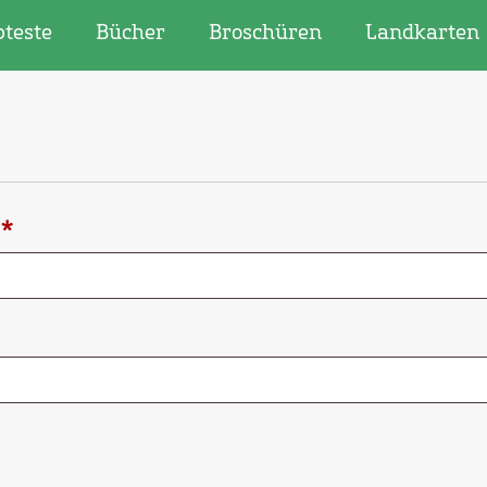
bteste
Bücher
Broschüren
Landkarten
Erforderlich
e
*