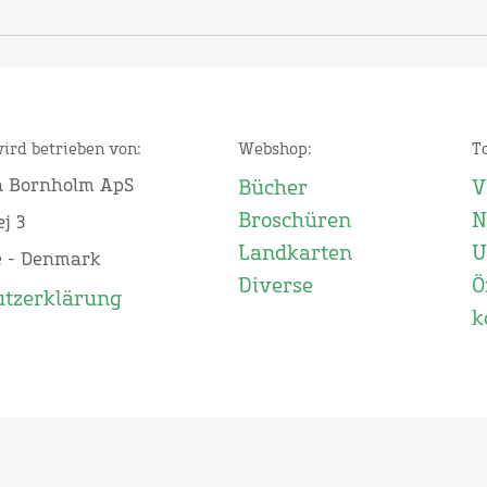
wird betrieben von:
Webshop:
T
n Bornholm ApS
Bücher
V
Broschüren
N
j 3
Landkarten
U
e - Denmark
Diverse
Ö
utzerklärung
k