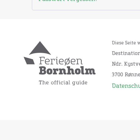
Diese Seite 
Destinatio
Ndr. Kystve
3700 Rønn
Datensch