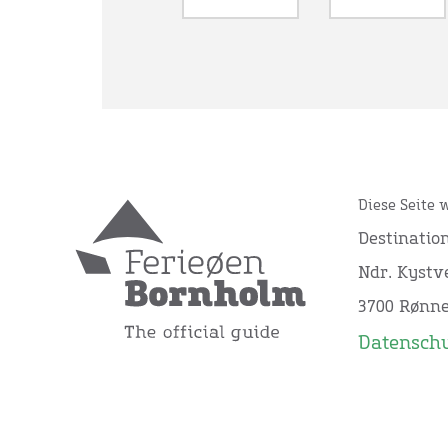
Diese Seite 
Destinatio
Ndr. Kystve
3700 Rønn
Datensch