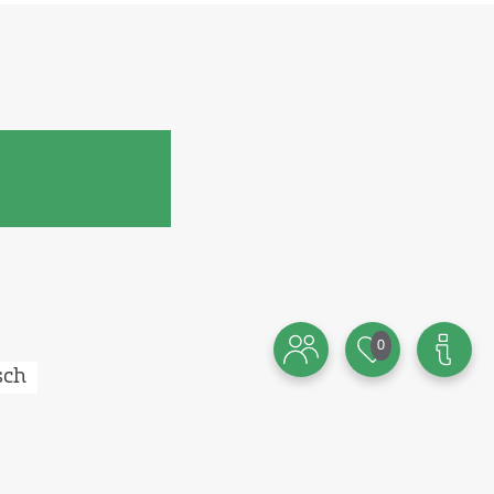
0
sch