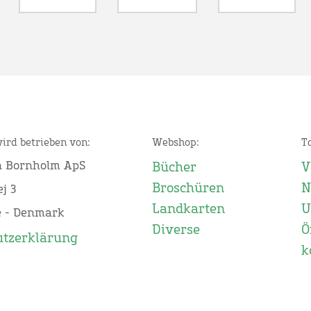
wird betrieben von:
Webshop:
T
n Bornholm ApS
Bücher
V
Broschüren
N
j 3
Landkarten
U
e - Denmark
Diverse
Ö
utzerklärung
k