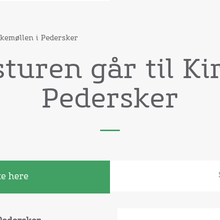
rkemøllen i Pedersker
turen går til Ki
Pedersker
te here