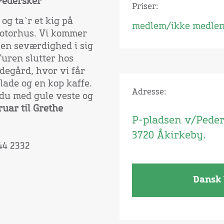
 Pedersker
Priser:
og ta`r et kig på
medlem/ikke medle
motorhus. Vi kommer
 en seværdighed i sig
Turen slutter hos
degård, hvor vi får
lade og en kop kaffe.
Adresse:
du med gule veste og
ruar til Grethe
P-pladsen v/Peder
3720 Åkirkeby.
44 2332
Dansk