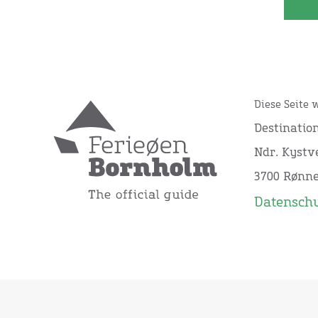
Diese Seite 
Destinatio
Ndr. Kystve
3700 Rønn
Datensch