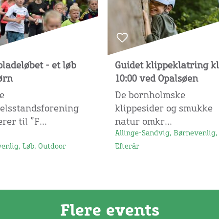
ladeløbet - et løb
Guidet klippeklatring kl
ørn
10:00 ved Opalsøen
e
De bornholmske
elsstandsforening
klippesider og smukke
rer til ”F...
natur omkr...
Allinge-Sandvig, Børnevenlig,
enlig, Løb, Outdoor
Efterår
Flere events