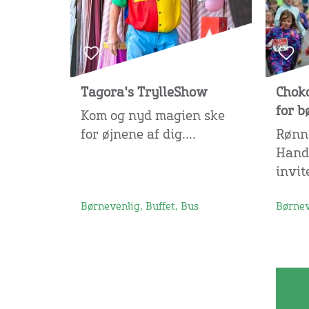
Tagora's TrylleShow
Choko
for b
Kom og nyd magien ske
for øjnene af dig....
Rønn
Hand
invite
Børnevenlig, Buffet, Bus
Børnev