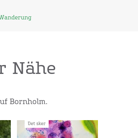
Wanderung
er Nähe
auf Bornholm.
Det sker