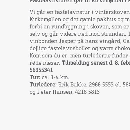
Fastelavnsturen går til Kirkemøllen i
Vi går en fastelavnstur i vinterskoven 
Kirkemøllen og det gamle pakhus og 
forbi en rundbygning i skoven, som er
selv og går videre ned mod stranden. 
vinbonden Jesper på hans vingård, Ga
dejlige fastelavnsboller og varm choko
Kom som du er, men turlederne finder 
røde næser.
Tilmelding senest d. 8. feb
56955341
Tur:
ca. 3-4 km.
Turledere:
Erik Bakke, 2966 5553 el. 56
og Peter Hansen, 4218 5813