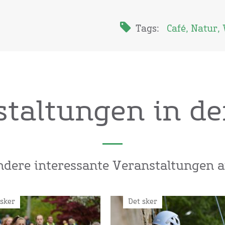
Tags:
Café
,
Natur
,
taltungen in d
ndere interessante Veranstaltungen 
 sker
Det sker