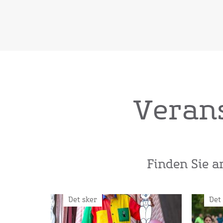
Verans
Finden Sie a
Det sker
Det