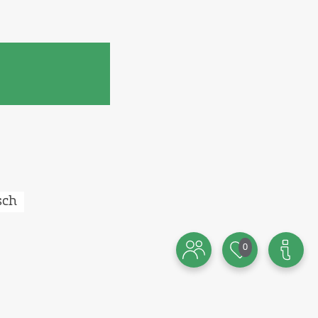
sch
0