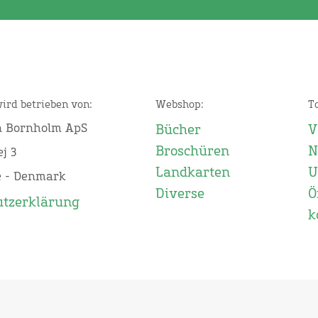
wird betrieben von:
Webshop:
T
n Bornholm ApS
Bücher
V
Broschüren
N
j 3
Landkarten
U
e - Denmark
Diverse
Ö
utzerklärung
k