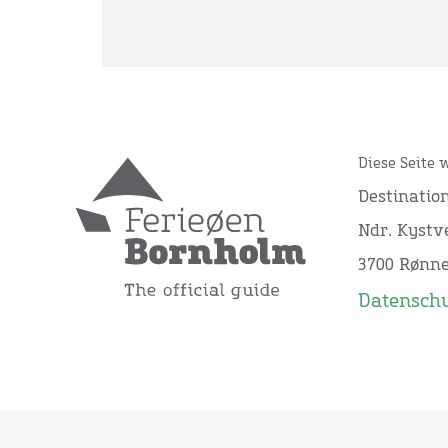
Diese Seite 
Destinatio
Ndr. Kystve
3700 Rønn
Datensch