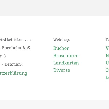
wird betrieben von:
Webshop:
T
n Bornholm ApS
Bücher
V
Broschüren
N
j 3
Landkarten
U
e - Denmark
Diverse
Ö
utzerklärung
k