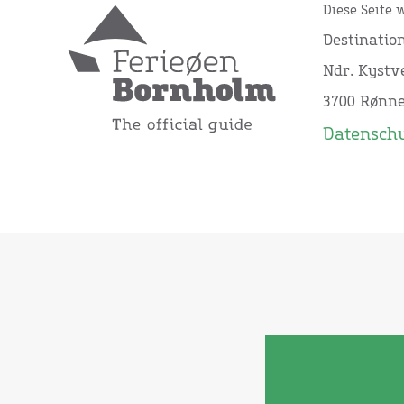
Diese Seite 
Destinatio
Ndr. Kystve
3700 Rønn
Datensch