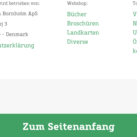
wird betrieben von:
Webshop:
T
n Bornholm ApS
Bücher
V
Broschüren
N
j 3
Landkarten
U
e - Denmark
Diverse
Ö
utzerklärung
k
Zum Seitenanfang