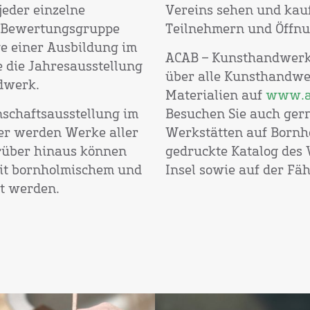
jeder einzelne
Vereins sehen und kau
 Bewertungsgruppe
Teilnehmern und Öffnu
e einer Ausbildung im
ACAB – Kunsthandwerk 
 die Jahresausstellung
über alle Kunsthandwe
dwerk.
Materialien auf
www.a
nschaftsausstellung im
Besuchen Sie auch ger
ier werden Werke aller
Werkstätten auf Bornhol
arüber hinaus können
gedruckte Katalog des V
mit bornholmischem und
Insel sowie auf der Fäh
t werden.