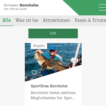
Alle
Was ist los
Attraktionen
Essen & Trink
Ihre Suchepå
'angeln'
ergab
56
Ergebnisse
List
Angeln
SportDres Bornholm
Bornholm bietet zahllose
Möglichkeiten für Spor...