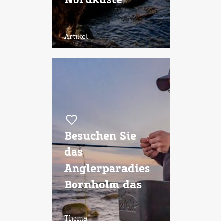
Nordküste
Artikel
Besuchen Sie
das
Anglerparadies
Bornholm das
ganze Jahr
Thema