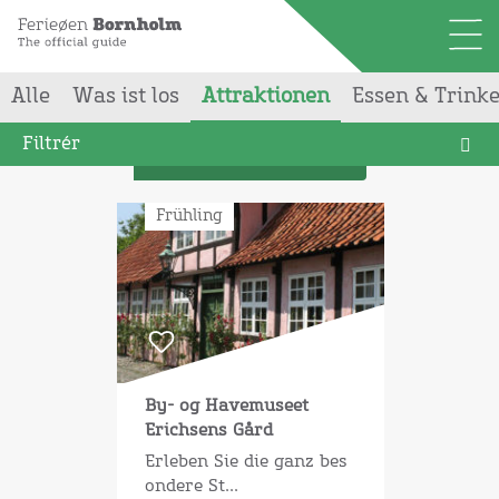
Alle
Was ist los
Attraktionen
Essen & Trink
Ihre Sucheergab
19
Ergebnisse
Filtrér
List
Frühling
By- og Havemuseet
Erichsens Gård
Erleben Sie die ganz bes
ondere St...