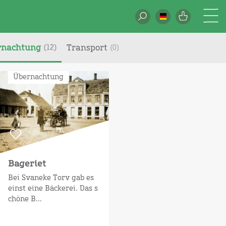
rnachtung
Transport
(12)
(0)
List
Übernachtung
Bageriet
Bei Svaneke Torv gab es
einst eine Bäckerei. Das s
chöne B...