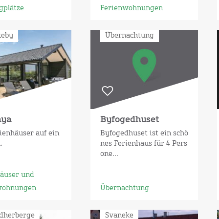
gplätze
Ferienwohnungen
keby
Übernachtung
aya
Byfogedhuset
rienhäuser auf ein
Byfogedhuset ist ein schö
.
nes Ferienhaus für 4 Pers
one...
häuser und
wohnungen
Übernachtung
dherberge
Svaneke