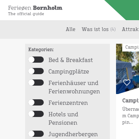
Alle
Was ist los
Attrak
(4)
Ihre Sucheergab
12
Ergebnisse
Campi
Kategorien:
Bed & Breakfast
Campingplätze
Ferienhäuser und
Ferienwohnungen
Campi
Ferienzentren
Übernac
Hotels und
m Camp
Pensionen
pin...
Jugendherbergen