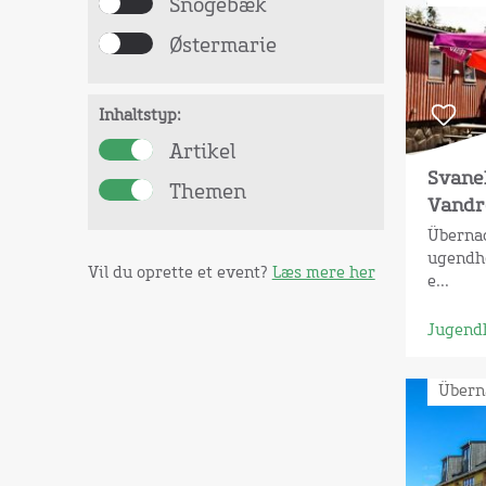
Snogebæk
Østermarie
Inhaltstyp:
Artikel
Svane
Themen
Vandr
Übernac
ugendh
Vil du oprette et event?
Læs mere her
e...
Jugend
Übern