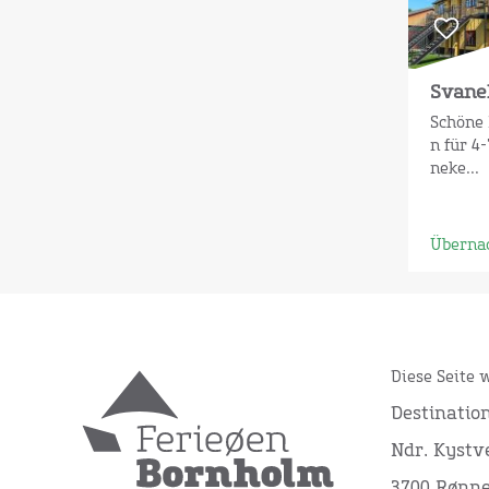
Svane
Schöne
n für 4
neke...
Überna
Diese Seite 
Destinatio
Ndr. Kystve
3700 Rønn