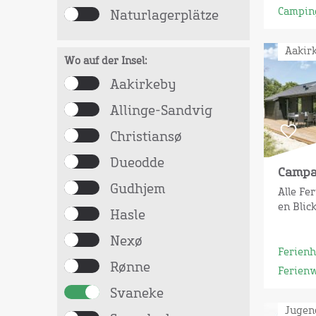
Campin
Naturlagerplätze
Aakir
Wo auf der Insel:
Aakirkeby
Allinge-Sandvig
Christiansø
Dueodde
Camp
Gudhjem
Alle Fe
en Blick
Hasle
Nexø
Ferien
Rønne
Ferien
Svaneke
Jugen