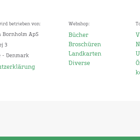
wird betrieben von:
Webshop:
T
n Bornholm ApS
Bücher
V
Broschüren
N
j 3
Landkarten
U
e - Denmark
Diverse
Ö
utzerklärung
k