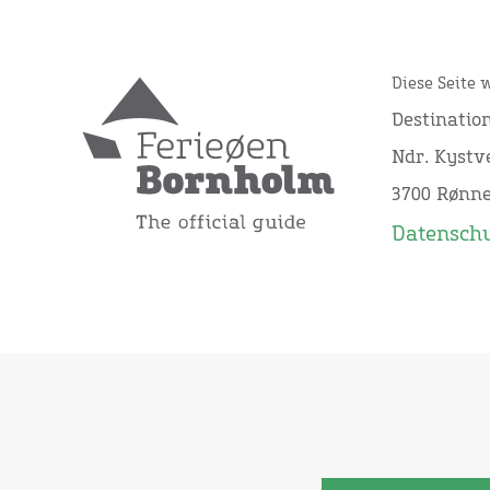
Diese Seite 
Destinatio
Ndr. Kystve
3700 Rønn
Datensch