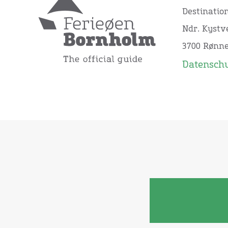
Destinatio
Ndr. Kystve
3700 Rønn
Datensch