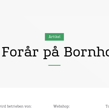
Artikel
 Forår på Bornh
wird betrieben von:
Webshop:
T