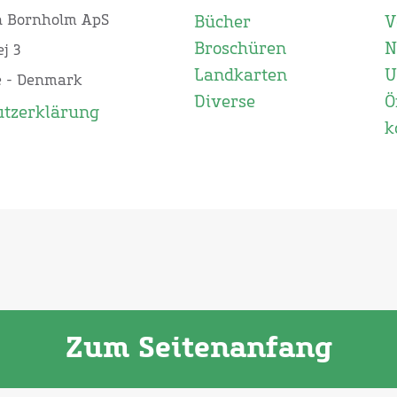
n Bornholm ApS
Bücher
V
Broschüren
N
j 3
Landkarten
U
e - Denmark
Diverse
Ö
utzerklärung
k
Zum Seitenanfang