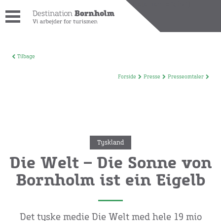
[wpdreams_ajaxsearchlite_results id=1 element="div"]
Tilbage
Forside
Presse
Presseomtaler
Tyskland
Die Welt – Die Sonne von
Bornholm ist ein Eigelb
Det tyske medie Die Welt med hele 19 mio