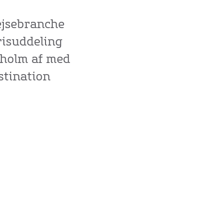
ejsebranche
risuddeling
nholm af med
stination