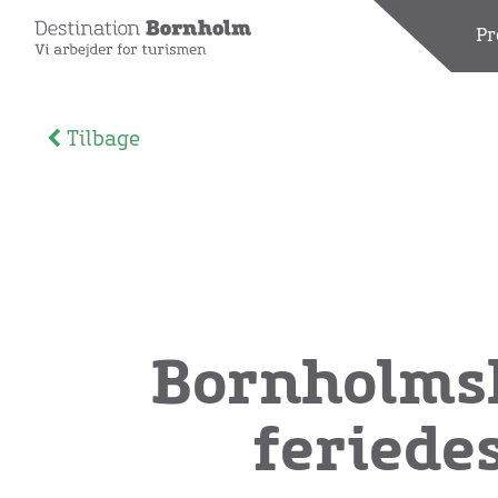
[wpdreams_ajaxsearchlite_results id=1 element="div"]
Pr
Tilbage
Bornholmsk 
feriedes