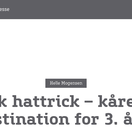
esse
Helle Mogensen
hattrick – kåre
tination for 3. 